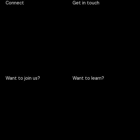
Connect
Get in touch
719 Rama 6 Road, Wang
hello@criclabs.co
Mai, Pathum Wan, Bangkok
10330
063-961-6916
LINE chat
Want to join us?
Want to learn?
Become a cric
Become an intern
Apply here
Apply here