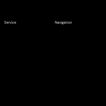
Service
Navigation
Product Discovery Workshop
Work
Design workshop
About
UI/UX Design
Careers
Webflow Development
Blog
Web Application
Development
AI SEO
Google Ads
UXO
Maintenance Support