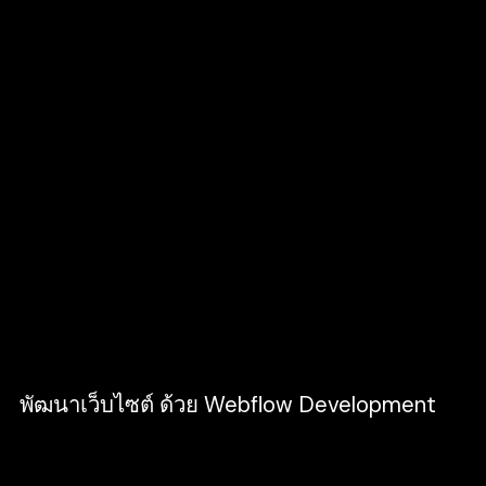
ซื้อสินค้าได้สะดวก ไม่มีขั้นตอนที่วกไปวนมา
จนลูกค้าสับสนและตัดสินใจไม่สั่งซื้อ
รองรับการทำ SEO (Search Engine
Optimization) เว็บไซต์ที่รองรับการทำ SEO
แบบครบวงจรจะช่วยเพิ่มโอกาสทางธุรกิจ
ของคุณได้มากขึ้น
มีระบบหลังบ้านที่ดี สามารถรวบรวมข้อมูล
เกี่ยวกับผู้ที่เข้ามาเยี่ยมชมเว็บไซต์ เพื่อนำไป
วิเคราะห์และพัฒนาเว็บไซต์ให้ดียิ่งขึ้น เพราะ
เว็บไซต์ที่ดี ไม่ได้ทำครั้งเดียวและจบ แต่จะ
ต้องมีการอัปเดตและพัฒนาให้ทันเทคโนโลยี
และการตลาดที่เปลี่ยนผันอยู่เสมอ
พัฒนาเว็บไซต์ ด้วย Webflow Development
สำหรับคนทำงาน Web Developers เองก็มี