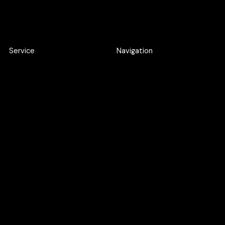
Service
Navigation
Product Discovery Workshop
Work
Design workshop
About
UI/UX Design
Careers
Webflow Development
Blog
Web Application
Development
AI SEO
Google Ads
UXO
Maintenance Support