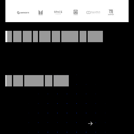
We
only
take
on
three
new
projects
per
quarter
To keep our work sharp and our attention focused, we limit
ourselves to a small number of core partnerships.
2/3
slots
remaining
this
quarter
Start my project