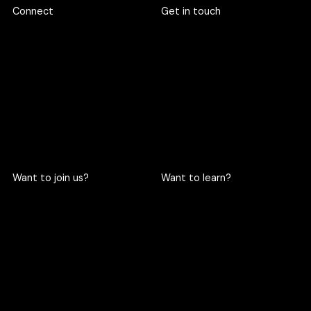
Connect
Get in touch
719 Rama 6 Road, Wang
hello@criclabs.co
Mai, Pathum Wan, Bangkok
10330
063-961-6916
LINE chat
Want to join us?
Want to learn?
Become a cric
Become an intern
Apply here
Apply here