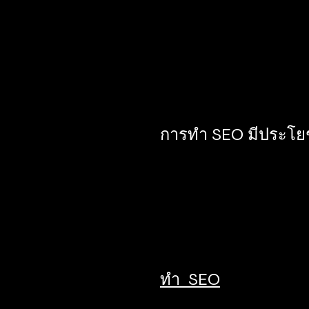
ธุรกิจ และมีคนค้นห
ในจำนวนที่มากพอหรือ
สามารถเข้าสู่กระบว
ทันที
การทำ SEO มีประโยชน
ในปัจจุบัน ไม่ว่าจะนั
หน้าใหม่ หากเริ่มคิด
เพื่อใช้ในการขายสินค
ในขั้นตอนสำคัญที่อยู
คงหนีไม่พ้นการทำเว็บ
ทำ SEO
เพื่อที่จะช่
เว็บไซต์กันเยอะ ๆ ได้