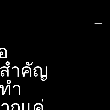
อ
 สำคัญ
รทำ
มากแค่