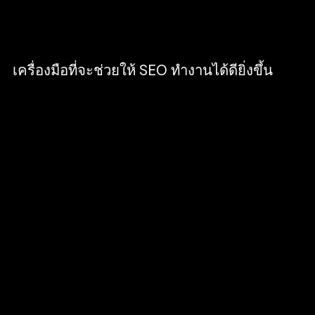
ว่าเนื้อหาของเว็บไซต์เราได้รับการยอมรับจาก
เว็บไซต์นั่นเองครับ
เครื่องมือที่จะช่วยให้ SEO ทำงานได้ดียิ่งขึ้น
ในปัจจุบัน มีเครื่องมือมากมายที่คอยช่วยเช็คว่า
SEO ของคุณมีประสิทธิภาพมากพอจะหรือยัง แถม
เครื่องมือเหล่านี้ยังถูกใช้งานกันอย่างแพร่หลาย หาก
ใครไม่ได้ใช้เรียกว่าเสียเปรียบสุด ๆ เลยครับ
Google Keyword Planner
เครื่องมือที่ใช้ในการค้นหา Keyword ที่มีคุณภาพ
สำหรับการทำโฆษณาบน Google แต่ก็สามารถใช้ใน
การทำ SEO บนเว็บไซต์ของคุณได้เช่นกัน สามารถ
ทำได้ตั้งแต่ค้นหา Keyword ไปจนถึงแสดงผลสถิติ
ของ Keyword อย่างละเอียด โดย Google