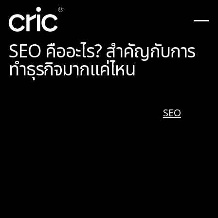
SEO คืออะไร? สำคัญกับการ
ทำธุรกิจมากแค่ไหน
Search Engine Optimization หรือ
SEO
คือ
กระบวนการที่จะทำให้เว็บไซต์ของคุณติดบนหน้าแรก
ของโปรแกรมการค้นหา (Search Engine) เช่น
Google, Yahoo หรือ Bing โดยไม่ต้องพึ่งการทำ
โฆษณาใด ๆ เพียงออกแบบและจัดทำเว็บไซต์ให้
รองรับการทำ SEO และทำให้เว็บไซต์เต็มไปด้วยคำ
ค้นหาที่ถูกต้อง (Keywords) โดยคำค้นหาเหล่านี้จะ
เกิดจากการทำ research ว่าคำใดเหมาะกับธุรกิจ
และมีคนค้นหาบน Search Engine ในจำนวนที่มาก