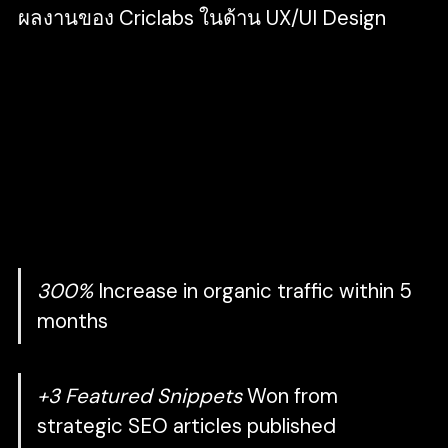
ผลงานของ Criclabs ในด้าน UX/UI Design
Galderma
กัลเดอร์มานำเสนอแบรนด์ชั้นนำ
มากมายทั้งผลิตภัณฑ์ยาความงามและผลิตภัณฑ์
บำรุงผิวเพื่อตอบสนองความต้องการที่หลากหลาย
ด้านการดูแลสุขภาพผิวในสามธุรกิจหลัก ได้แก่
ผลิตภัณฑ์ยา(Prescription) ผลิตภัณฑ์ด้านความ
งาม (Aesthetics)และผลิตภัณฑ์เพื่อสุขภาพผิว
(Consumer solutions)
300%
Increase in organic traffic within 5
months
+3 Featured Snippets
Won from
strategic SEO articles published