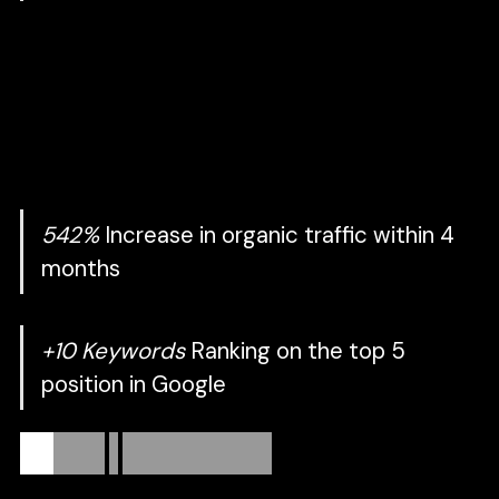
A-Decor
One Stop Service ผู้เชี่ยวชาญด้าน
กระเบื้อง นำเข้าและจัดจำหน่ายกระเบื้องทุกรูปแบบ
ที่ตอบโจทย์ทุกความต้องการของคุณ ทั้งด้านราคา
คุณภาพ และรูปแบบหลากหลายให้เลือก พร้อม
บริการที่ตอบโจทย์สำหรับโปรเจ็คและดีไซน์ของคุณ
542%
Increase in organic traffic within 4
months
+10 Keywords
Ranking on the top 5
position in Google
เราดูแลเพียง
3
โปรเจกต์ใหม่ต่อไตรมาส
เพราะคุณภาพและความใส่ใจต้องมาก่อน เราจึงเลือกโฟกัสกับ