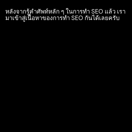
หลังจากรู้คำศัพท์หลัก ๆ ในการทำ SEO แล้ว เรา
มาเข้าสู่เนื้อหาของการทำ SEO กันได้เลยครับ
จัดทำเว็บไซต์ที่รองรับการทำ SEO ตามที่
Google กำหนดไว้ (โดย Google จะใช้
Algorithm ตัดสินเองครับ) เช่น เค้าโครงและ
ดีไซน์ของเว็บไซต์ สำคัญตั้งแต่ไซส์ตัวอักษรไป
จนถึงสีที่ใช้ ผู้ใช้สามารถโหลดเข้าเว็บไซต์ได้เร็ว
พอที่เขาจะไม่ยอมแพ้เสียก่อนหรือไม่ พูดง่าย ๆ
คือคำนึงถึงผู้ใช้งานเป็นหลักนั่นเองครับ
จัดทำเนื้อหาเว็บไซต์ โดยเนื้อหาในเว็บไซต์จะต้อง
กระจายไปด้วย Keyword ในจำนวนที่พอดี และมี
Search Volume ที่เยอะมากพอ โดย Keyword
อาจจะอยู่ในพาร์ทของบทความที่ถูกเขียนขึ้นใน
เว็บไซต์ ในส่วนนี้นี่แหละครับคือการทำ ‘On