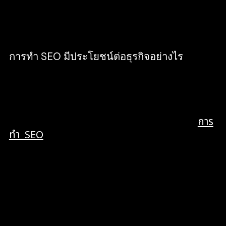
พอหรือไม่ จากนั้นก็สามารถเข้าสู่กระบวนการทำ
SEO ได้ทันที
การทำ SEO มีประโยชน์ต่อธุรกิจอย่างไร
ในปัจจุบัน ไม่ว่าจะนักธุรกิจหน้าเก่า หรือหน้าใหม่
หากเริ่มคิดจะทำเว็บไซต์สักเว็บเพื่อใช้ในการขาย
สินค้าและบริการ หนึ่งในขั้นตอนสำคัญที่อยู่ในการ
สร้างเว็บไซต์คงหนีไม่พ้นการทำเว็บไซต์ที่รองรับ
การ
ทำ SEO
เพื่อที่จะช่วยให้ผู้คนเข้ามาชมเว็บไซต์กัน
เยอะ ๆ ได้ลูกค้าตรงกับกลุ่มเป้าหมายเพราะเกิดจาก
การทำ Keyword Research ที่ตรงใจลูกคา จน
สามารถเกิดเป็นผลลัพธ์ที่ดีที่สุดต่อทุกธุรกิจ นั่นก็
คือ ‘ยอดขาย’ ที่สำคัญการทำ SEO นี้ใช้งบน้อย และ
วัดผลได้อย่างชัดเจนอีกด้วยครับ