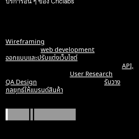
บริการอื่น ๆ ของ Criclabs
Criclabs เป็น Software House ที่มีความ
เชี่ยวชาญในดิจิทัล แบบ end-to-end ให้คำแนะนำ
จนถึงการดูแลองค์รวม ไม่ว่าจะเป็น บริการรับทำ
Wireframing
รับออกแบบ Wireframe แอป
เว็บไซต์ รับทำ
web development
โครงร่างเว็บ
ออกแบบและปรับแต่งเว็บไซต์
เต็มรูปแบบ, รับพัฒนา
web application, บริการสร้างระบบเชื่อมต่อ
API,
รับศึกษาวิจัยเกี่ยวกับผู้ใช้
User Research
, รับทำ
QA Design
ตรวจสอบดีไซน์เว็บ รวมถึง
รับวาง
กลยุทธ์ให้แบรนด์สินค้า
และบริการทำ SEO เพื่อ
สร้างยอดขาย
เราดูแลเพียง
3
โปรเจกต์ใหม่ต่อไตรมาส
เพราะคุณภาพและความใส่ใจต้องมาก่อน เราจึงเลือกโฟกัสกับ
พาร์ทเนอร์เพียงไม่กี่ราย เพื่อส่งมอบผลงานที่ดีที่สุดให้กับคุณ