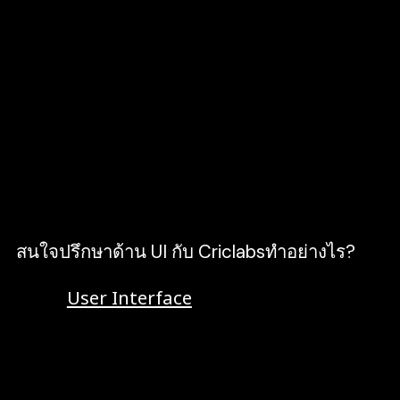
ให้หน้าจอการใช้งานสวยงาม ทั้งโทนสี ขนาดตัว
อักษร ปุ่มเมนู ที่เข้าใจได้ง่าย ทำให้ผู้ใช้งานมี
ปฏิสัมพันธ์กับผลิตภัณฑ์สินค้า หรือ บริการ ที่เรา
ต้องการจะสื่อออกไปได้ทันที เกิดยอดขาย การ
โต้ตอบ และผู้ใช้งานอยากกลับเข้ามาใช้ซ้ำอีก ยก
ตัวอย่างเช่น การออกแบบเว็บไซต์ซื้อขายออนไลน์
Line MyShop บนหน้าจอมือถือ ด้วยโทนสีที่สบาย
ตา ปุ่มเมนูเข้าใจง่าย ลำดับความสำคัญของข้อมูล
ทำให้ลูกค้าเข้าใจอยากสั่งซื้อสินค้าของเรา
สนใจปรึกษาด้าน UI กับ Criclabsทำอย่างไร?
การทำ
User Interface
หรือ UI ที่ดี ต้องมีความรู้
ด้านเทคนิคด้านนี้โดยเฉพาะ ควบคู่กับการวาง
กลยุทธ์ที่เหมาะสมในแต่ละตลาดและอุตสาหกรรม
รวมถึงการให้คำปรึกษา ดูแลวิเคราะห์ข้อมูลเพื่อ
พัฒนาเว็บไซต์ให้มีประสิทธิภาพตลอดเวลา