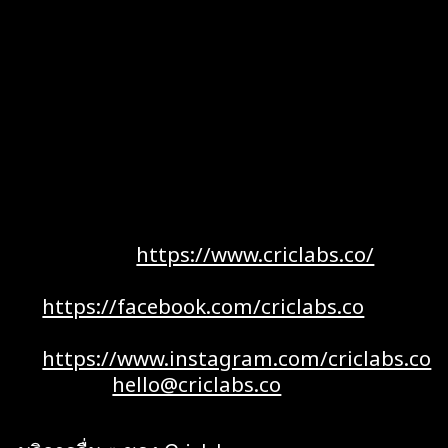
Criclabs มีความเชี่ยวชาญในบริการทำ User
Interface หรือ UI เพื่อสร้างความน่าเชื่อถือให้ธุรกิจ
ของคุณ มียอดขายโดยเฉพาะ ที่รวมความเชี่ยวชาญ
ด้าน Software Development , ซอฟต์แวร์
Website หรือ Application อย่างมีประสิทธิภาพ
ด้วยเทคโนโลยีที่เหมาะสม รวมถึงสร้าง Impact ให้
กับธุรกิจของคุณ ช่องทางการติดต่อ Criclabs
Website :
https://www.criclabs.co/
Facebook :
https://facebook.com/criclabs.co
Instagram :
https://www.instagram.com/criclabs.co
Email :
hello@criclabs.co