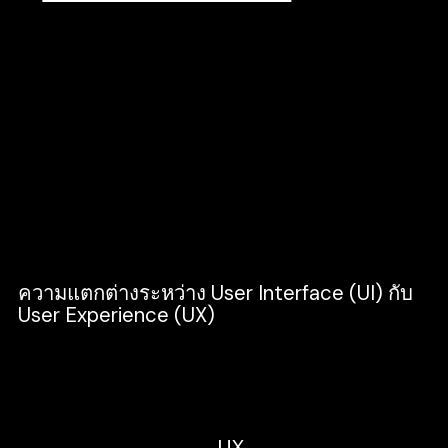
ข้อมูล ให้ผู้ใช้งานรู้ลำดับเข้าถึงข้อมูลได้อย่าง
รวดเร็ว
Visual Design คือ การนำเสนอให้เกิดความ
สวยงาม ทั้ง การวงตำแหน่ง,การใช้สี,ตัวอักษร ให้
ผู้ใช้งานเข้าใจได้ง่าย
Human Computer Interaction คือ การ
ออกแบบการใช้งานให้ผู้ใช้งานมีปฏิสัมพันธ์กับ
คอมพิวเตอร์ ที่มีความซับซ้อน ให้สวยงาม และ
ง่ายต่อการใช้งาน
ความแตกต่างระหว่าง User Interface (UI) กับ
User Experience (UX)
User Interface (UI) / User Experience (UX)
มีความแตกต่างกัน ดังนี้
User Experience หรือ
UX
จะครอบคลุม