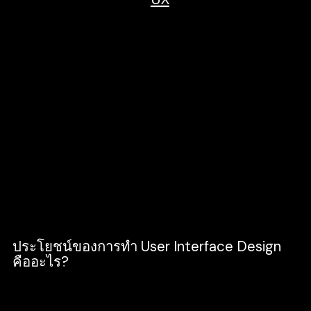
ประสบการณ์ของผู้ใช้งานที่ได้รับ จะให้ความสำคัญ
กับอารมณ์ และ ความรู้สึกของผู้ใช้งานโดยตรง และ
User Interface หรือ UI คือหน้าจอของผู้ใช้งาน จะ
ให้ความสำคัญเกี่ยวกับความสวยงาม น่ามอง
ยกตัวอย่างเช่น หน้าปกนิตยสารที่ถูกออกแบบให้
สะดุดตา น่าซื้อ เปรียบเสมือนหน้าจอของผู้ใช้งาน ที่
เราเห็นแล้วรู้ว่ามันเกี่ยวกับอะไร แต่ยังไม่รู้ถึงเนื้อหา
ด้านในของนิตยสารเล่มนั้น เมื่อเราอ่านเนื้อหาด้านใน
จะเริ่มมีปฎิสัมพันธ์ มี Feedback โต้ตอบกลับไป
เรียกว่า UX หรือ ประสบการณ์ของผู้ใช้งาน
ประโยชน์ของการทำ User Interface Design
คืออะไร?
การทำ User Interface Design คือ การออกแบบ