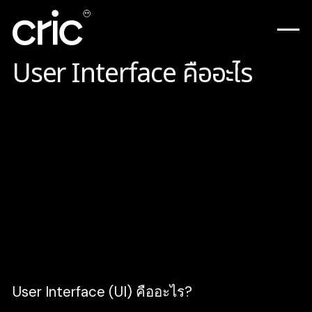
User Interface คืออะไร
ทุกวันนี้โลกดิจิทัลได้ถูกพัฒนาไปอย่างรวดเร็ว เข้ามา
มีบทบาทสำคัญอย่างมากในชีวิตประจำวันของเรา ไม่
ว่าจะเป็น เครื่องใช้ไฟฟ้า ตู้เอทีเอ็ม ทางเข้าชานชาลา
BTS และ MRT ฯลฯ ล้วนเป็นการทำงานด้วยระบบ
ดิจิทัล โดยเราสามารถควบคุมการใช้งานผ่านหน้าจอ
โทรศัพท์มือถือ เรียกว่า หน้าจอผู้ใช้งาน (User
Interface หรือ UI) นั้นเอง
User Interface (UI) คืออะไร?