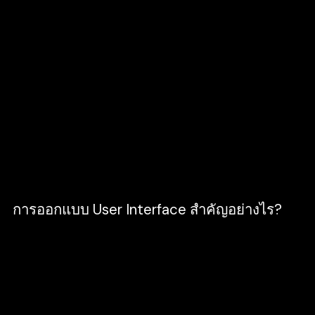
User Interface หรือ UI คือ ทุกอย่างที่ควบคุม
ผ่านระบบคอมพิวเตอร์ อินเตอร์เน็ต เชื่อมต่อบนหน้า
จอของผู้ใช้งาน ประกอบไปด้วยการออกแบบในส่วน
ต่าง ๆ ที่ส่งผลต่อผู้ใช้งานโดยตรง ได้แก่ การ
ออกแบบกราฟิก การออกแบบเมนูตอบโต้ การ
ออกแบบรูปแบบตัวอักษร สี ฯลฯ โดยเป้าหมายของ
UI คือ การออกแบบให้ผู้ใช้เห็นแล้วสามารถเข้าใจได้
ทันที เช่น เครื่องหมายถูก แล้วเข้าใจว่าตกลงหรือเห็น
ด้วย
การออกแบบ User Interface สำคัญอย่างไร?
ทำให้เว็บไซต์ และ Application ดูใช้งานได้ง่าย
เข้าถึงข้อมูลได้ง่าย
มีความสวยงาม น่าใช้งานมากขึ้น
ตอบสนองความต้องการผู้ใช้