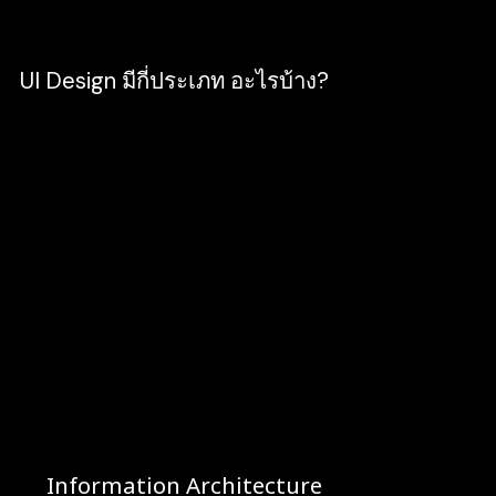
ทำให้เว็บไซต์ดูน่าเชื่อถือ
UI Design มีกี่ประเภท อะไรบ้าง?
สามารถแบ่งองค์ประกอบแบ่งออกได้ 5 ประเภท
ได้แก่
Information Design คือกระบวนการ
ออกแบบเน้นนำเสนอข้อมูลต่างๆ เพื่อให้เกิด
ความเข้าใจได้อย่างครบถ้วน และถูกต้อง
Interaction Design คือ กระบวนการออกแบบ
ที่คำนึงถึงการมีปฏิสัมผัสกับผู้ใช้งานโดยตรง ให้
มีการตอบสนองได้อย่างรวดเร็ว เช่น เครื่องหมาย
กากบาท คือ การยกเลิก กดออก หรือ ปุ่มเพิ่ม
เสียง-ลดเสียง ให้ผู้ใช้ได้รับรู้ได้ทันทีว่าเราต้องการ
สื่ออะไร
Information Architecture
คือ การจัดเรียง