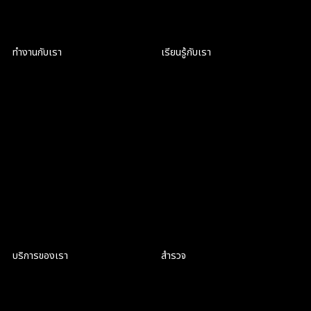
ทำงานกับเรา
เรียนรู้กับเรา
เป็นส่วนหนึ่งของ CRIC
ฝึกงานที่ CRIC
สมัครงาน
สมัครงาน
บริการของเรา
สำรวจ
Product Discovery Workshop
สิ่งที่เราทำ
Design workshop
เกี่ยวกับเรา