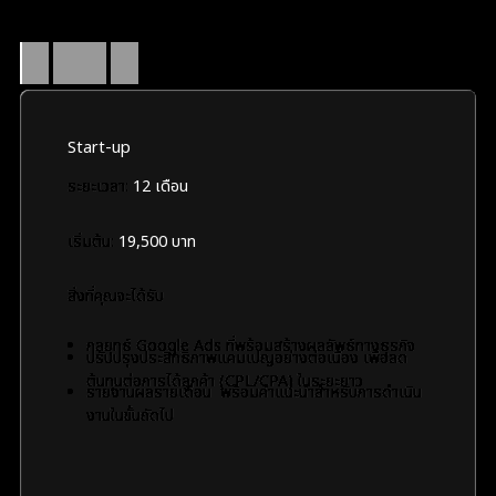
การปรับแต่งประสิทธิภาพอย่างต่อเนื่อง พร้อมรายงานผลรายเดือน
เพื่อให้คุณสามารถเพิ่มงบโฆษณาและขยายการเติบโตได้อย่างมั่นใจ
แผน
Google
Ads
Start-up
ระยะเวลา:
12 เดือน
เริ่มต้น:
19,500 บาท
สิ่งที่คุณจะได้รับ
กลยุทธ์ Google Ads ที่พร้อมสร้างผลลัพธ์ทางธุรกิจ
ปรับปรุงประสิทธิภาพแคมเปญอย่างต่อเนื่อง เพื่อลด
ต้นทุนต่อการได้ลูกค้า (CPL/CPA) ในระยะยาว
รายงานผลรายเดือน พร้อมคำแนะนำสำหรับการดำเนิน
งานในขั้นถัดไป