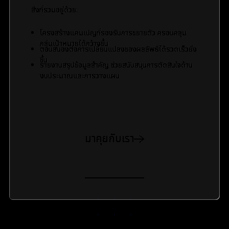
สิ่งที่รวมอยู่ด้วย:
โครงสร้างแคมเปญที่รองรับการขยายตัว ครอบคลุม
กลุ่มเป้าหมายได้กว้างขึ้น
ตอบสนองต่อการเปลี่ยนแปลงของผลลัพธ์ได้รวดเร็วยิ่ง
ขึ้น
รายงานสรุปข้อมูลสำคัญ ช่วยสนับสนุนการตัดสินใจด้าน
งบประมาณและการวางแผน
มาคุยกับเรา
สัมผัสคุณภาพการทำงานและประสิทธิภาพที่ทีมทั่ว APAC ไว้วางใจ