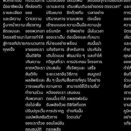
พวกเขาเป็น
กระบวนการ
เว็บไซต์ของ
เสริมเพิ่ม
ส่งมอบทุก
ระเบียบและ
ของเ
มืออาชีพเน้น
ที่คล่องตัว
เราและการ
เติมเพิ่มเติม
อย่างตรง
ตรงเวลา”
และ
รายละเอียด
ของ
ปรับขนาด
อีกด้วยทีม
เวลาอย่าง
การส
และมีความ
Cricความ
ปริมาณการ
งานแสดง
ต่อเนื่อง
ยอดเ
รู้มากนำความ
เชี่ยวชาญ
เข้าชมแบบอ
ความเป็นมือ
ความมุ่ง
ควา
Maelyn
ชัดเจนและ
ของพวกเขา
อร์แกนิก
อาชีพอย่าง
มั่นในเวลา
มิต
Managing
โครงสร้างมา
ในการทำให้
ของเราเป็น
ต่อเนื่องและ
ที่เหมาะ
เชี่
Partner
สู่การอภิปราย
กระบวนการ
ที่น่าชมอย่าง
พร้อม
สมนั้นน่า
และ
of M &
ทุกครั้ง
ขายของเรา
แท้จริงการ
สำหรับการ
ประทับใจ
ทำงา
Sullivans
เป็นดิจิทัล
เติบโตแบบ
พัฒนาใด ๆ
และทำให้
คุณ
Co., Ltd
เกินความ
ทวีคูณที่เรา
การประกอบ
โครงการ
ของท
คาดหวังเรา
ประสบใน
ทั้งวัสดุและ
เสร็จ
ทำให
Napatsorn
ยินดีกับ
ระยะเวลาอัน
วิธีการ
สมบูรณ์
ยินดี
Wutthithien
ผลลัพธ์และ
สั้น ๆ นั้นเกิน
สื่อสารที่คุณ
ได้อย่าง
ร่วม
Founder,
วางแผนที่จะ
ความคาด
สามารถใช้ได้
ราบรื่น”
ซึ่ง
CEO
ทำงานร่วม
หวังของเรา
เสมอบน
เขา
กับพวกเขา
ตอนนี้เราได้
แพลตฟอร์ม
จาก
ต่อไปเพื่อ
รับพลังด้วย
ดิจิทัลที่แตก
งานอ
Na-
ปรับปรุงเว็บ
การปรากฏ
ต่างกันนั้น
ภูมิ
pajra
แอปพลิเคชัน
ตัวทาง
โดดเด่น”
อย่า
Umpudh
ของเราด้วย
ออนไลน์อัน
แท้จ
CEO
คุณสมบัติ
ทรงพลัง