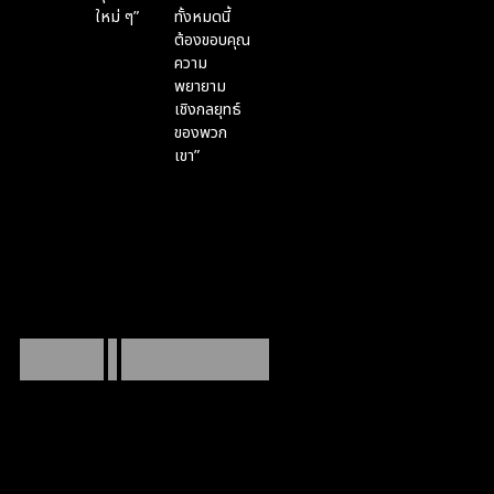
ใหม่ ๆ”
ทั้งหมดนี้
Passawat
ต้องขอบคุณ
Kingngern
Rac
ความ
Vej
Marketing
พยายาม
TSA
Director
Co-
เชิงกลยุทธ์
Founder,
Fou
ของพวก
CEO
an
เขา”
- EY
Suphachet
Kopatta
CEO -
Adecor
เราดูแลเพียง
3
โปรเจกต์ใหม่ต่อไตรมาส
เพราะคุณภาพและความใส่ใจต้องมาก่อน เราจึงเลือกโฟกัสกับ
พาร์ทเนอร์เพียงไม่กี่ราย เพื่อส่งมอบผลงานที่ดีที่สุดให้กับคุณ