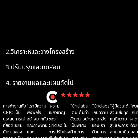
ยืนยันเป้าหมาย ข้อเสนอ กลุ่มตลาด และนิยามของ
Conversion พร้อมรวบรวมสิทธิ์เข้าถึง Google
Ads และเครื่องมือวิเคราะห์
2.วิเคราะห์และวางโครงสร้าง
3.ปรับปรุงและทดสอบ
4. รายงานผลและแผนถัดไป
การทำงานกับ
“เรามีความ
“ความ
“Criclabs
“Criclabs
“ผู้มีส่วนได้
“พว
12 reviews
CRIC เป็น
พึงพอใจ
เชี่ยวชาญ
เติมเต็มคำ
เกินความ
ส่วนเสียทุก
เกิ
ประสบการณ์
อย่างมากกับ
ของ
สัญญาอย่าง
คาดหวัง
คนมีความ
คาด
ที่ยอดเยี่ยม
คุณภาพงาน
Criclab ใน
เป็นพิเศษ
ของเรา
สุขและการ
ด้วย
ทีมงานของ
และ
การปรับปรุง
ด้วยการ
ด้วยการ
ส่งมอบเป็น
มอบเ