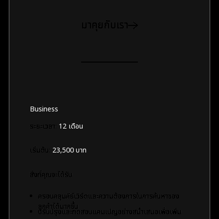
มาคุยกับเรา
Business
ระยะเวลา:
12 เดือน
เริ่มต้น:
23,500 บาท
สิ่งที่คุณจะได้รับ
ครอบคลุมคีย์เวิร์ดและความต้องการในการค้นหาของ
ลูกค้าได้มากขึ้น
ปรับปรุงและทดสอบแคมเปญอย่างสม่ำเสมอเพื่อเพิ่ม