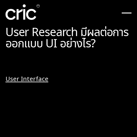
User Research มีผลต่อการ
ออกแบบ UI อย่างไร?
หลายคนคงเคยได้ยิน หรือ เคยศึกษาข้อมูลเกี่ยวกับ
User Interface
(UI) , User Experience (UX)
ซึ่งทั้งสองอย่างนี้ คือ เทคโนโลยีที่สามารถควบคุม
การใช้งานผ่านหน้าจอโทรศัพท์มือถือ และ
ประสบการณ์การการใช้งานจริง หากอธิบายให้เข้าใจ
ง่ายขึ้น
User Interface (UI) คือ ระบบคอมพิวเตอร์ที่
สามารถควบคุมหน้าจอของผู้ใช้งาน ซึ่ง UI จะให้