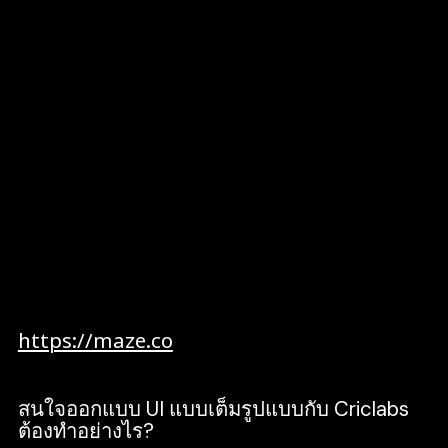
เป็นจริง เพื่อนำไปทดสอบกับกลุ่มเป้าหมาย ผู้ใช้
งานจริง หรือ ลูกค้า เป็นการลดต้นทุนในการ
สร้าง โดยไม่ต้องลองผิดลองถูกๆปเรื่อย เป็นขั้น
ตอนที่ได้รับ FeedBack กลับมาพัฒนาไอเดียได้
อย่างรวดเร็ว ตรงตามความต้องการของกลุ่มเป้า
หมาย
Testing คือ ทดสอบกับผู้ใช้จริง หลังได้รับ
FeedBack จากขั้นตอน Prototyping แล้ว
กลับมาพัฒนา แก้ไขจุดบกพร่องเสร็จเรียบร้อย
แล้ว สามารถนำไปให้ผู้ใช้จริงหรือกลุ่มเป้าหมาย
จริงใช้ลองใช้งาน
ตัวอย่างเครื่องมือในการทำ User Research เช่น
https://maze.co
สนใจออกแบบ UI แบบเต็มรูปแบบกับ Criclabs
ต้องทำอย่างไร?