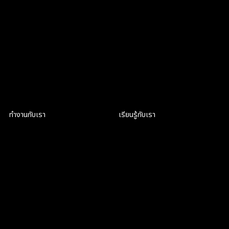
719 ถนนพระราม 6
hello@criclabs.co
แขวงวังใหม่ เขตปทุมวัน
กรุงเทพมหานคร 10330
063-961-6916
คุยกันใน LINE
ทำงานกับเรา
เรียนรู้กับเรา
เป็นส่วนหนึ่งของ CRIC
ฝึกงานที่ CRIC
สมัครงาน
สมัครงาน