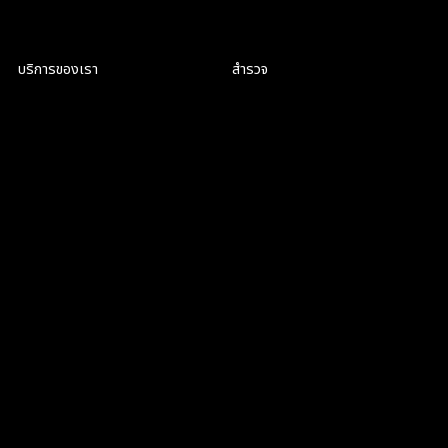
บริการของเรา
สำรวจ
Product Discovery Workshop
สิ่งที่เราทำ
Design workshop
เกี่ยวกับเรา
UI/UX Design
สมัครงาน
Webflow Development
Blog
Web Application
Development
AI SEO
Google Ads
UXO
บำรุงรักษาระบบ (MS)