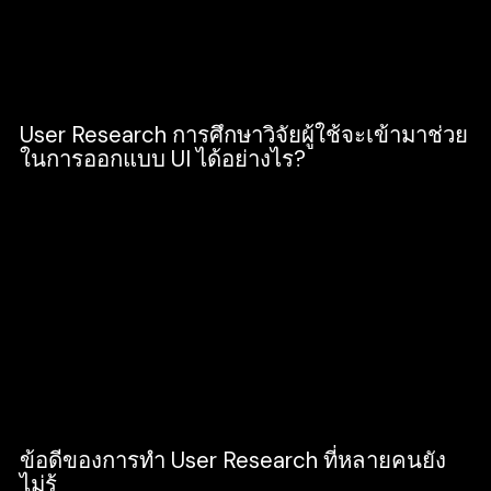
และ นำข้อมูลวิเคราะห์จุดนี้มาใช้ปรับปรุง UI ซึ่งอาจ
จะส่งผลให้ต้องปรับเปลี่ยน UI Design ให้ตรงตาม
ความต้องการของผู้ใช้งาน
User Research การศึกษาวิจัยผู้ใช้จะเข้ามาช่วย
ในการออกแบบ UI ได้อย่างไร?
แน่นอนว่า User Research คือผู้ที่คอยวิจัยปัญหา
เกี่ยวกับผลิตภัณฑ์ เว็บไซต์ แอปพลิเคชั่น ให้เรา
สามารถมองเห็นปัญหาของผู้ใช้งานจริง ๆ แล้ว มี
ปัญหาอะไรบ้าง และ สามารถให้ UI นำข้อมูลเหล่านั้น
ออกแบบมาพัฒนาให้ธุรกิจ ผลิตภัณฑ์ เว็บไซต์ แอป
พลิเคชั่น มีประสิทธิภาพสวยงาม น่าใช้งาน ตรงต่อ
ความต้องของกลุ่มเป้าหมาย
ข้อดีของการทำ User Research ที่หลายคนยัง
ไม่รู้