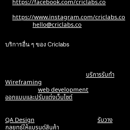
https://facebook.com/criclabs.co
Instagram :
https://www.instagram.com/criclabs.co
Email :
hello@criclabs.co
บริการอื่น ๆ ของ Criclabs
Criclabs เป็น Software House ที่มีความ
เชี่ยวชาญในดิจิทัล แบบ end-to-end ให้คำแนะนำ
จนถึงการดูแลองค์รวม ไม่ว่าจะเป็น
บริการรับทำ
Wireframing
รับออกแบบ Wireframe แอป
เว็บไซต์ รับทำ
web development
โครงร่างเว็บ
ออกแบบและปรับแต่งเว็บไซต์
เต็มรูปแบบ, รับพัฒนา
web application, บริการสร้างระบบเชื่อมต่อ API,
รับศึกษาวิจัยเกี่ยวกับผู้ใช้ User Research, รับทำ
QA Design
ตรวจสอบดีไซน์เว็บ รวมถึง
รับวาง
กลยุทธ์ให้แบรนด์สินค้า
และบริการทำ SEO เพื่อ