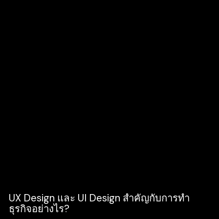
UI Design หรือ User Interface Experience คือ
การออกแบบด้านหน้าตา ความสวยงาม และทุก
อย่างที่ผู้ใช้มองเห็นและสามารถโต้ตอบกับ
เว็บไซต์ แอปพลิเคชั่น หรือเว็บแอปพลิเคชั่นได้
ซึ่ง UI จะช่วยให้ UX Design ตอบโจทย์ได้ดียิ่ง
ขึ้นด้วยความสวยงามของเว็บไซต์ เช่น เมนูบน
เว็บไซต์ การจัดวางรูปภาพ สี ขนาดตัวอักษร
Fonts ที่เลือกใช้ และการใช้งานต่าง ๆ โดยสรุป
คือ UX จะเป็นการออกแบบประสบการณ์ของผู้ใช้
และ UI จะเติมเต็มในเรื่องของการใช้งานและ
ทำให้ประสบการณ์นั้นออกมาสมบูรณ์ที่สุด
นั่นเอง
UX Design และ UI Design สำคัญกับการทำ
ธุรกิจอย่างไร?