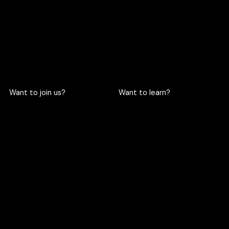
Mai, Pathum Wan, Bangkok
10330
063-961-6916
LINE chat
Want to join us?
Want to learn?
Become a cric
Become an intern
Apply here
Apply here