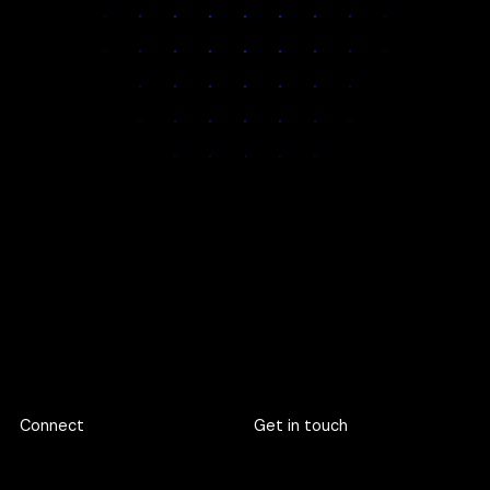
This means you get:
Unmatched
Faster decisions
Space for deep
attention on
and clearer
discovery, not
every
communication
rushed
engagement
execution
If our quarter is full, we are happy to pre‑book your slot.
Footer
Connect
Get in touch
719 Rama 6 Road, Wang
hello@criclabs.co