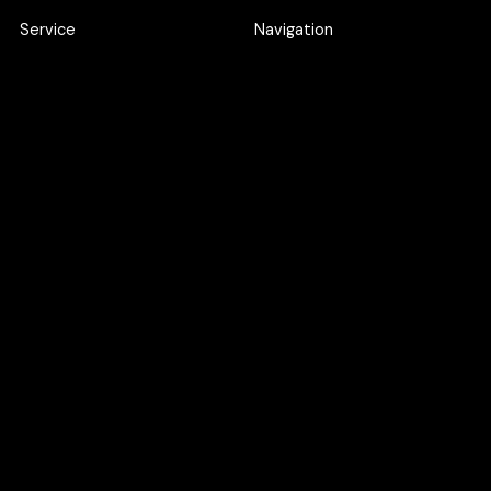
Service
Navigation
Product Discovery Workshop
Work
Design workshop
About
UI/UX Design
Careers
Webflow Development
Blog
Web Application
Development
AI SEO
Google Ads
UXO
Maintenance Support