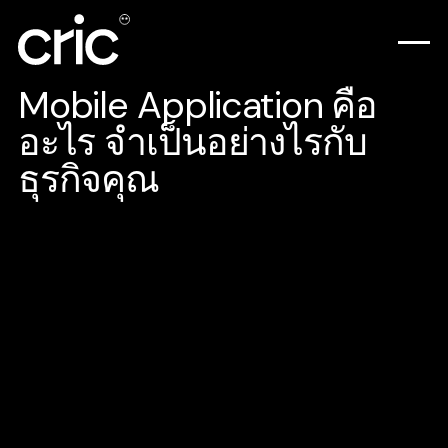
Mobile Application คือ
อะไร จำเป็นอย่างไรกับ
ธุรกิจคุณ
หนึ่งในเทคโนโลยีที่มีพัฒนาการอย่างรวดเร็ว
อย่างก้าวกระโดด คงหนีไม่พ้น “โทรศัพท์มือถือ”
แน่ ๆ จากอุปกรณ์ที่ใช้งานได้เพียงโทรออก-รับ
สาย และส่งข้อความตัวอักษร วันนี้ โทรศัพท์มือ
ถือ คือนวัตกรรมของโลกที่สามารถเสิร์ฟความ
ต้องการได้แทบทุกรูปแบบ จนกลายเป็น “สมาร์ต
โฟน” (Smartphone) ในปัจจุบัน และหนึ่ง