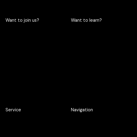
Want to join us?
Want to learn?
Become a cric
Become an intern
Apply here
Apply here
Service
Navigation
Product Discovery Workshop
Work
Design workshop
About