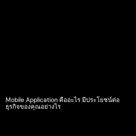
ต้องมีส่วนติดต่อกับผู้ใช้ หรือ User Interface
(UI) เพื่อเป็นตัวกลางในการใช้งาน
เรียกว่าทุกวันนี้ สิ่งที่ช่วยให้การใช้งานสมาร์ต
โฟนเกิดประสิทธิภาพได้ตรงตามความต้องการ
ของผู้ใช้งาน และช่วยให้การใช้งานสมาร์ตโฟน
ได้อย่างง่ายดายขึ้น นั่นคือโปรแกรมประยุกต์
อย่าง Application ที่มีการพัฒนาอย่างสม่ำเสมอ
ปัจจุบัน Mobile Application จะพัฒนาผ่านระบบ
ปฏิบัติการหลัก ๆ อย่าง iOS และ Android นั่นเอง
Mobile Application คืออะไร มีประโยชน์ต่อ
ธุรกิจของคุณอย่างไร
อย่างที่กล่าวไปว่า Mobile Application คือ
ซอฟต์แวร์ที่ถูกพัฒนามาเพื่อตอบสนองทุกความ