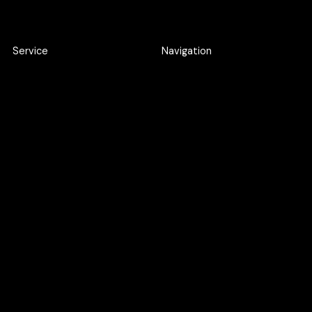
Service
Navigation
Product Discovery Workshop
Work
Design workshop
About
UI/UX Design
Careers
Webflow Development
Blog
Web Application
Development
AI SEO
Google Ads
UXO
Maintenance Support