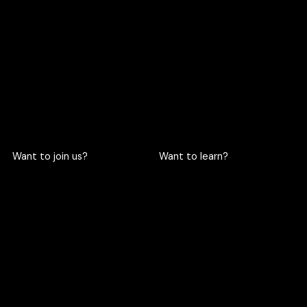
719 Rama 6 Road, Wang
hello@criclabs.co
Mai, Pathum Wan, Bangkok
10330
063-961-6916
LINE chat
Want to join us?
Want to learn?
Become a cric
Become an intern
Apply here
Apply here