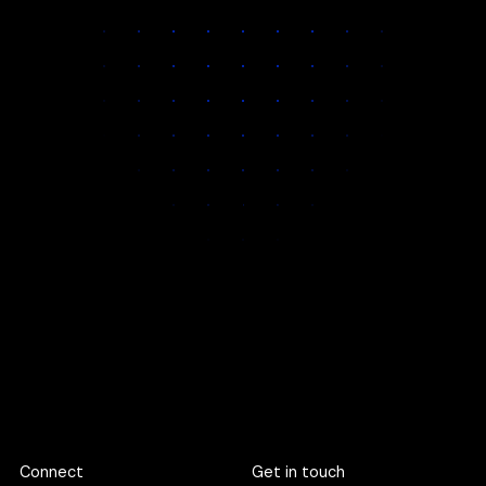
This means you get:
Unmatched
Faster decisions
Space for deep
attention on
and clearer
discovery, not
every
communication
rushed
engagement
execution
If our quarter is full, we are happy to pre‑book your slot.
Footer
Connect
Get in touch