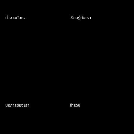
ทำงานกับเรา
เรียนรู้กับเรา
เป็นส่วนหนึ่งของ CRIC
ฝึกงานที่ CRIC
สมัครงาน
สมัครงาน
บริการของเรา
สำรวจ
Product Discovery Workshop
สิ่งที่เราทำ
Design workshop
เกี่ยวกับเรา