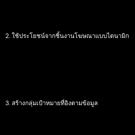
โดยใช้ API ของข้อความโฆษณา และ API แบตซ์ของ
เรา
2. ใช้ประโยชน์จากชิ้นงานโฆษณาแบบไดนามิก
สามารถค้นหาชิ้นงานโฆษณาที่มีประสิทธิภาพสูงสุด
สำหรับกลุ่มเป้าหมายที่เราเลือก โดยสร้างการเรียง
สลับสับเปลี่ยนในรูปแบบที่แตกต่างกันออกไปโดย
อัตโนมัติ ซึ่งจะทำให้ข้อมูลใหม่อยู่เสมอ เนื่องจากนำ
การหมุนเวียนโฆษณามาใช้
3. สร้างกลุ่มเป้าหมายที่อิงตามข้อมูล
สร้างกลุ่มเป้าหมายโดยผสานการทำงานของระบบ
CRM (Customer Relationship
Management) เข้ากับ API โดยใช้ข้อมูลจาก