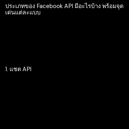
ประเภทของ Facebook API มีอะไรบ้าง พร้อมจุด
เด่นแต่ละแบบ
จากที่ได้ทราบกันไปแล้วว่า Facebook API คืออะไร
ต่อไปเราจะมาพูดถึง ว่า Facebook API มีอะไรบ้าง
มีกี่ประเภท และแต่ละประเภทมีจุดเด่นอะไรบ้าง โดย
จะแบ่งได้ดังนี้ครับ
1. แชต API
แชต API จะเป็นตัวช่วย ที่จะช่วยให้โปรแกรมเมอร์
สามารถรวบรวมฟังก์ชั่นการแชตของ Facebook ให้
เข้ากับเว็บไซต์ หรือแอปพลิเคชั่นโดยตรง การส่ง
ข้อความโต้ตอบใน Facebook แบบทันที จะเป็นไป
ได้ด้วยบริการ Jabber และโปรโตคอล XMPP