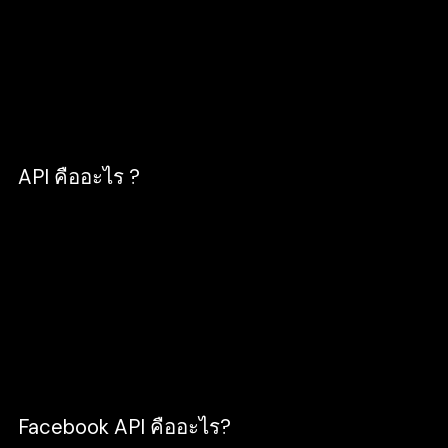
ก็ส่งรายการกลับมาที่แอปพลิเคชั่นบนมือถือของเรา
จากนั้นก็เอาไปจัดการต่อว่าจะแสดงบนจออย่างไร
การถามของแอปบนมือถือของเราไปยัง Server นั้น
ๆ ในทางเขียนโปรแกรม เรียกว่าแอปมือถือเรียกใช้
API ของ Server นั่นเอง
API คืออะไร ?
API คือ การเชื่อมต่อจากระบบหนึ่งไปสู่อีกระบบหนึ่ง
เพื่อให้ซอฟต์แวร์ภายนอกเข้าถึง และอัพเดทข้อมูล
นั้น ๆ ได้ แต่ยังอยู่ในขอบเขตที่ถูกกำหนดไว้ โดย
API จะมีผลมากกับการพัฒนาซอฟต์แวร์ในปัจจุบัน
เพราะจะทำให้ซอฟต์แวร์ที่เขียนภาษาต่างกัน ระบบ
ปฏิบัติการต่างกัน สามารถเรียกใช้งานกันได้
Facebook API คืออะไร?