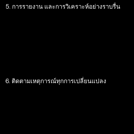
5. การรายงาน และการวิเคราะห์อย่างราบรื่น
ใช้ API ข้อมูลเชิงลึกของโฆษณา เพื่อทำการเรียกดู
สถิติของโฆษณา ชุดโฆษณา หรือแคมเปญนั้น ๆ
พร้อมระบุว่าชิ้นงานโฆณา การกำหนดเป้าหมาย และ
การประมูลแบบใดที่สามารถใช้งานร่วมกัน แล้วให้
ผลลัพธ์ที่ดีที่สุด เพื่อช่วยให้แคมเปญสามารถก้าวไป
ข้างหน้าได้
6. ติดตามเหตุการณ์ทุกการเปลี่ยนแปลง
ปรับให้มีความเหมาะสม พร้อมทั้งรายงาน และวัดผล
โดย Facebook API คือวิธีที่ปลอดภัย ไว้วางใจได้
มากกว่าวิธีก่อน ๆ ที่จะใช้เบราว์เซอร์เรียนรู้ว่า API จะ
ช่วยเหลือธุรกิจได้อย่างไรบ้าง