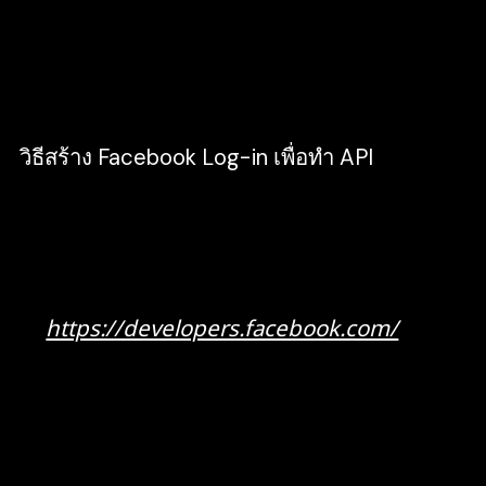
ยอมรับข้อกำหนด และเงื่อนไข ไม่อย่างนั้นผู้พัฒนา
หรือผู้ขายจะไม่สามารถเข้าถึงส่วนต่อประสานแอปพลิ
เคชั่นได้
วิธีสร้าง Facebook Log-in เพื่อทำ API
ก่อนจะทำการ Log-in แน่นอนว่าเราต้องมีบัญชีของ
Facebook ก่อน หลังจากนั้นจะเริ่มทำขั้นตอนดังนี้
วิธีตั้งค่า Facebook Login
เข้าไปที่ URL
https://developers.facebook.com/
เลือก “เข้าสู่ระบบ (Log-in)” อยู่บริเวณมุมบนฝั่ง
ขวามือ
กรอกอีเมล และ รหัสผ่าน ของบัญชี Facebook
หลังจากเมื่อกรอกเรียบร้อยแล้ว ให้คลิกเข้าสู่
ระบบ