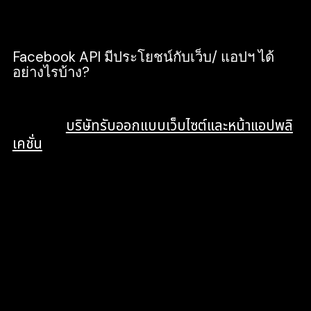
ถึงข้อมูลได้ทั้งหมดนั่นเองครับ
Facebook API มีประโยชน์กับเว็บ/ แอปฯ ได้
อย่างไรบ้าง?
Facebook API มีประโยชน์อะไรกับเราบ้าง ทำไมเรา
ถึงต้องให้
บริษัทรับออกแบบเว็บไซต์และหน้าแอปพลิ
เคชั่น
ช่วยเหลือในด้านนี้
เป็นทางเลือกแทนการใช้เครื่องมือการจัดการ
โฆษณาบน Facebook ซึ่งข้อดีคือ ใช้งานได้ฟรี
เมื่อสร้าง และจัดการโฆษณาตามค่าเริ่มต้น
ช่วยโปรแกรมเมอร์สามารถรวบรวมฟังก์ชั่นการ
แชทของ Facebook เข้ากับแอปพลิเคชั่นบน
เว็บไซต์ หรือเดสก์ท็อปโดยตรงได้
ช่วยให้สามารถกู้คืนภาพถ่ายของผู้ใช้ผ่านการ์ด
vCard หรือโปรโตคอล XMPP ได้ และเมื่อกู้คืน