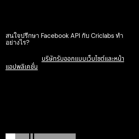
มาแล้ว รูปภาพสามารถแสดงเป็นรูปโปรไฟล์ของ
การแชทได้
สนใจปรึกษา Facebook API กับ Criclabs ทำ
อย่างไร?
Criclabs เป็น
บริษัทรับออกแบบเว็บไซต์และหน้า
แอปพลิเคชั่น
ที่มีความเชี่ยวชาญในทุกขั้นตอนการ
ออกแบบเว็บไซต์เต็มรูปแบบ ผสมผสานความ
เชี่ยวชาญ ด้าน Software House และ IT
Consultant เข้าไว้ด้วยกัน รวม ดีไซน์เนอร์ หากคุณ
ต้องการจะทำ Facebook API เราสามารถมอบคำ
แนะนำ แนวทาง ในการสร้างเว็บไซต์ให้มีคุณภาพ
ตอบโจทย์ดีที่สุด ให้กับทุกความต้องการของคุณ
อย่างแน่นอนครับ