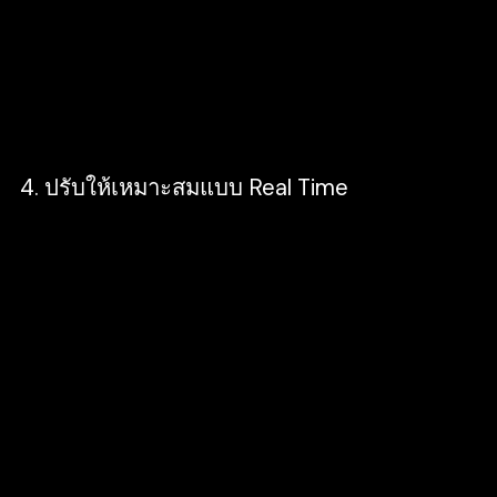
บุคคลหนึ่งที่มีการแบ่งชั้น ด้วยขีดความสามารถใน
การกำหนดเป้าหมายขั้นสูงของ Facebook เพื่อ
กำหนดเป้าหมายซ้ำไปยังลูกค้าที่มีอยู่ และสามารถเข้า
าถึงลูกค้าใหม่ได้ด้วยเช่นกัน
4. ปรับให้เหมาะสมแบบ Real Time
จัดการ พร้อมกับปรับโฆษณาแบบ Real Time ให้มี
ความเหมาะสม โดยใช้โฆษณาตามกฏ ตั้งค่ากฏ และ
การแจ้งเตือนที่สามารถกำหนดเองได้ในการเริ่มต้น
และหยุดโฆษณา ปรับราคาประมูล หรือแม้แต่การ
จัดสรรค่าใช้จ่ายใหม่ในระดับเกณฑ์ที่ต่างกันด้วยกฏ
และการกำหนดเวลารูปแบบใหม่จะทำให้การปรับ และ
จัดการโฆษณาแบบอัตโนมัติง่ายกว่าที่เคยนั่นเอง
ครับ