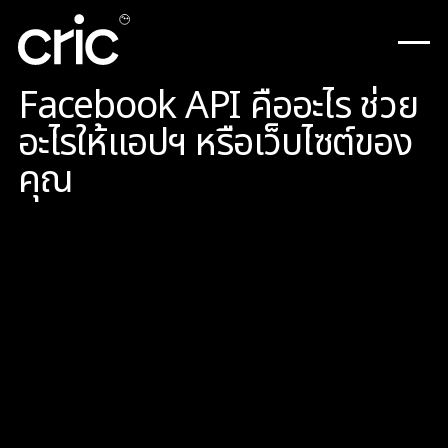
Facebook API คืออะไร ช่วย
อะไรให้แอปฯ หรือเว็บไซต์ของ
คุณ
เวลาที่เราเปิดแอปพลิเคชั่น Facebook ขึ้นมา แล้ว
เราสามารถเห็นสิ่งต่าง ๆ ที่เกี่ยวข้องกับเราขึ้นมาบน
หน้าจอ สงสัยกันไหมครับว่ามันมาได้อย่างไร?
จริง ๆ แล้วมันเกิดจากแอปพลิเคชั่น Facebook บน
มือถือของเรา ถามไปยัง Server ของ Facebook ว่า
มีอะไรใหม่บ้าง หลังจากนั้นพอ Server ได้รับคำถาม