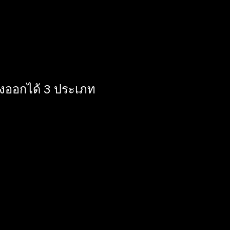
้นหาที่ Google ด้วย
4 ชั่วโมง ติดรถไฟฟ้า”
Keyword
งออกได้ 3 ประเภท
คำที่กำหนดขึ้นมาเป็น
ือสินค้า โดยเป็นคำที่
่เฉพาะเจาะจง อาจจะ
สูง เพื่อเป็น Keyword
 คำที่กำหนดเอาไว้