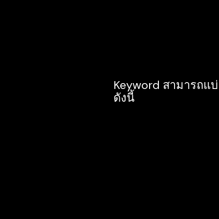
ความต้องการนี้เข้าไปค
คำว่า “ ร้านคาเฟ่เปิด 2
ซึ่งเรียกอีกอย่างว่า 
Keyword สามารถแบ่
ดังนี้
1. Mass Keyword คือ 
คำค้นหาหลักของธุรกิจหร
สื่อความหมายกว้างๆ ไม
เป็นคำที่มีปริมาณค้นหา
ตั้งต้น
2. Niche Keyword คือ