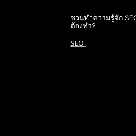
ชวนทำความรู้จัก SE
ต้องทำ?
SEO
หรือที่เรียกชื่อเ
Optimization คือ การเ
ข่าวสารที่เกี่ยวข้องกับธ
ใหม่ ลงบนเว็บไซต์ของคุ
ต้นๆ ในหน้า Search Go
จ่าย การที่จะทำให้เว็บไซ
อยู่กับ Keyword หรือคำ
จำเป็นต้องเป็นคำที่เกี่ย
ตัวอย่างเช่น คุณทำธุรกิ
ดังนั้น Keyword ที่ต้องใ
คุณแสดงโชว์บนหน้า S