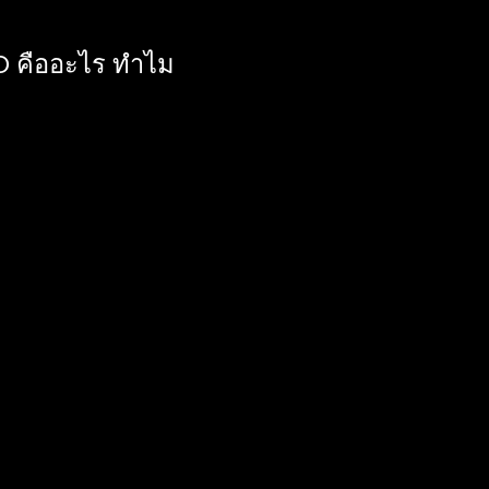
O คืออะไร ทำไม
ต็มว่า Search Engine
ขียนเนื้อหา ข้อมูล
ุรกิจและสินค้าขึ้นมา
ณ เพื่อให้แสดงอันดับ
ogle โดยไม่เสียค่าใช้
ต์ติดหน้าค้นหานั้นขึ้น
ค้นหาที่เลือกใช้
วข้องกับธุรกิจ ยก
จเกี่ยวกับชุดว่ายน้ำ
ช้เพื่อให้ธุรกิจของ
earch Google ต้องมี