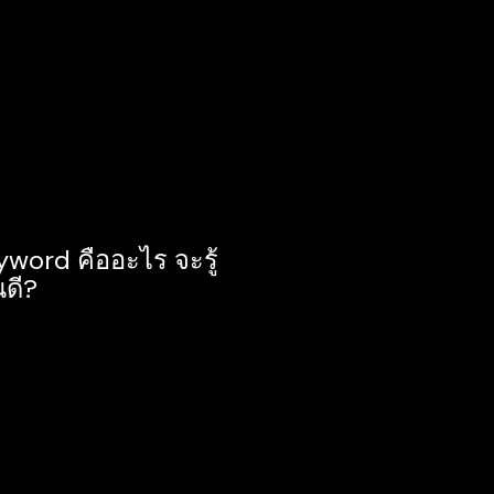
ธ์ของการทำ SEO ที่ดี
อยู่หน้าแรกของ
าที่ 2 ยิ่งอยู่อันดับ
ว็บไซต์ก็จะสูงขึ้น
word คืออะไร จะรู้
นดี?
ใช้ค้นหาบน Google
อแก้ไขปัญหาต่างๆ
คลนั้น ยกตัวอย่าง
ูลร้านกาแฟที่สามารถ
่วโมง ติดรถไฟฟ้า จึงนำ