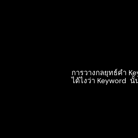
คำว่า ชุดว่ายน้ำ ผลลัพ
ควรให้ธุรกิจหรือสินค้า
Google แต่ไม่ควรเกินหน้
ต้นๆ เท่าไหร่ การเข้าถึงเ
เท่านั้น
การวางกลยุทธ์คำ Key
ได้ไงว่า Keyword นั้
Keyword คือ คำที่คน
เพื่อต้องการคำตอบหรื
ตามความต้องการของบุค
เช่น คุณต้องการรู้ข้อม
นั่งทำงานได้ เปิด 24 ชั