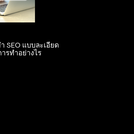
ำ SEO แบบละเอียด
นการทำอย่างไร
นคงกำลังสงสัยกันใช่
้นมีความสำคัญมาก
กิจจึงเริ่มหันมาให้
มากขึ้น Criclabs จะมา
รทำ SEO ให้เข้าใจ
ม่พลาดการเพิ่มโอกาส