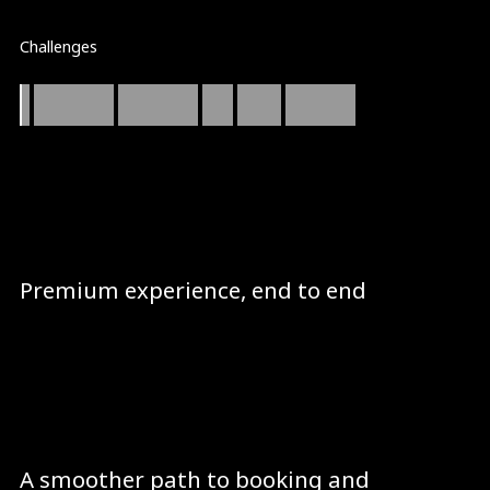
Challenges
A
brand-first
experience
that
drives
bookings.
Tavana Sanctuary’s bar is high. The website has to
deliver the same calm confidence as the in‑store
experience, while quietly doing the hard work
underneath: guiding people to the right service, getting
them booked fast, and keeping the flow seamless when
scheduling and payments come into play.
Premium experience, end to end
A cohesive design system that keeps every
page and interaction feeling intentional.
A smoother path to booking and