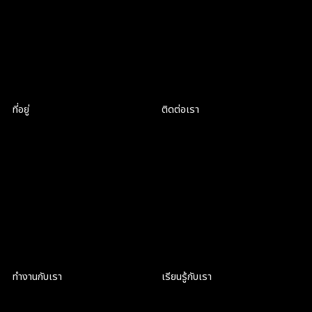
หากสล็อตของเราเต็มแล้วในไตรมาสนี้ เรายินดีที่จะจองสล็อตใหม่ใน
ไตรมาสหน้าให้คุณ
ส่วนท้าย
ที่อยู่
ติดต่อเรา
719 ถนนพระราม 6
hello@criclabs.co
แขวงวังใหม่ เขตปทุมวัน
กรุงเทพมหานคร 10330
063-961-6916
คุยกันใน LINE
ทำงานกับเรา
เรียนรู้กับเรา
เป็นส่วนหนึ่งของ CRIC
ฝึกงานที่ CRIC