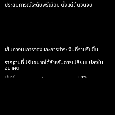
ประสบการณ์ระดับพรีเมี่ยม ตั้งแต่ต้นจนจบ
ระบบการออกแบบที่สอดคล้องกันที่ทำให้ทุกหน้าและ
ปฏิสัมพันธ์รู้สึกเจตนาโดยเจตนา
เส้นทางในการจองและการชำระเงินที่ราบรื่นขึ้น
รากฐานที่ปรับขนาดได้สำหรับการเปลี่ยนแปลงใน
อนาคต
1จันทร์
2
+28%
จัดส่งใน
เครื่องมือแบบบูรณา
เสร็จสิ้นการจอง
การ (การจัดตาราง
เวลาแบบเฉียบพลัน,
การชำระเงิน BEAM)