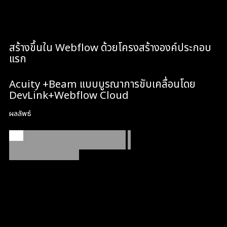
น้อยที่สุด
สร้างขึ้นใน Webflow ด้วยโครงสร้างองค์ประกอบ
แรก
Acuity +Beam แบบบูรณาการขับเคลื่อนโดย
DevLink+Webflow Cloud
ผลลัพธ์
เว็บไซต์พรีเมี่ยมที่ขับเคลื่อนการดำเนินการ
-
และยังคงปรับปรุงได้ง่าย
ตอนนี้ Tavana Sanctuary มีแพลตฟอร์ม Webflow ที่สร้างขึ้นเพื่อ
ผลลัพธ์ที่แท้จริง: ความประทับใจแรกที่แข็งแกร่งขึ้น เส้นทางในการ
จองที่ชัดเจนยิ่งขึ้น และการตั้งค่าการรวมที่รองรับการจัดตารางเวลา
และการชำระเงินที่ราบรื่นด้วย DevLink และ Webflow Cloud ใน
เวิร์กโฟลว์ไซต์จะได้รับการวางตำแหน่งสำหรับการทำซ้ำที่เร็วขึ้นและ
การเผยแพร่ที่เชื่อถือได้มากขึ้นเมื่อเวลาผ่านไป