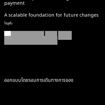
payment
A scalable foundation for future changes
โซลูชั่น
ระบบการออกแบบที่สร้างสรรค์
การสร้าง
Webflow
ที่สะอาดและเวิร์กโฟลว์การจัดส่งที่ทันสมัย
เราปฏิบัติต่อสิ่งนี้เหมือนการสร้างผลิตภัณฑ์ ไม่ใช่ไซต์โบรชัวร์นั่นหมาย
ถึงการออกแบบตามเส้นทางการจอง การสร้าง Webflow ด้วยส่วน
ประกอบที่สอดคล้องกันเมื่อไซต์เติบโตขึ้น และใช้ DevLink+ Webflow
Cloud เพื่อให้การเปิดเผยแพร่ยังคงเชื่อถือได้ ในขณะที่การผสานรวม
เช่น Acuity Scheduling และ Beam Checkout ยังคงราบรื่นและ
อยู่ในแบรนด์
ออกแบบโดยรอบการเดินทางการจอง
เราปรับปรุง UX และ UI เพื่อลดความลังเล ชี้แจง
บริการ และแนะนำผู้ใช้ในการจองโดยมีแรงเสียดทาน