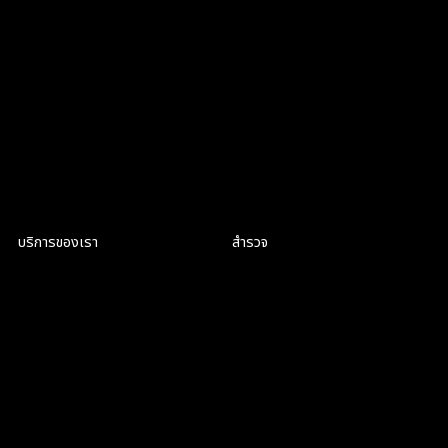
สมัครงาน
สมัครงาน
บริการของเรา
สำรวจ
Product Discovery Workshop
สิ่งที่เราทำ
Design workshop
เกี่ยวกับเรา
UI/UX Design
สมัครงาน
Webflow Development
Blog
Web Application
Development