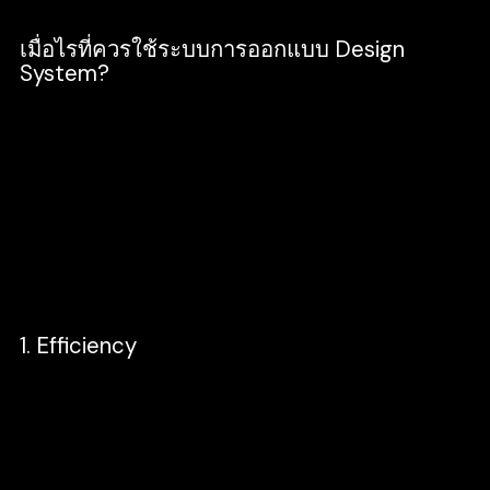
เมื่อไรที่ควรใช้ระบบการออกแบบ Design
System?
Design system ควรใช้เมื่อให้ทุกๆคนในองค์กร
ได้เข้าใจมุมมอง ไม่ว่าจะเป็นการออกแบบ จุด
ประสงค์ขององค์กร หรือเส้นทางการพัฒนา
ผลิตภัณฑ์โดยมีมาตรฐานภายใต้ Branding ของ
องค์กรนั้น ๆ ซึ่ง Design system สามารถช่วย
คุณได้ 2 ด้านหลัก ๆ ดังนี้
1. Efficiency
ช่วยเพิ่มการทำงานให้มีประสิทธิภาพมากขึ้น
โดยจะสามารถหยิบส่วนประกอบต่างๆ
(Components) ที่ได้ทำการออกแบบเอาไว้แล้ว
มาใช้ซ้ำๆ ซึ่งการที่ทำแบบนี้จะทำให้ช่วยเพิ่ม