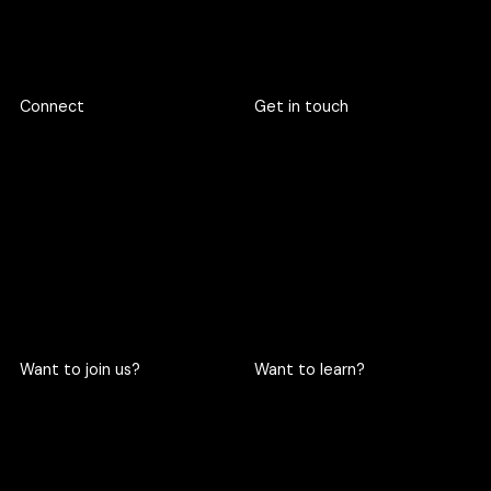
Footer
Connect
Get in touch
719 Rama 6 Road, Wang
hello@criclabs.co
Mai, Pathum Wan, Bangkok
10330
063-961-6916
LINE chat
Want to join us?
Want to learn?
Become a cric
Become an intern