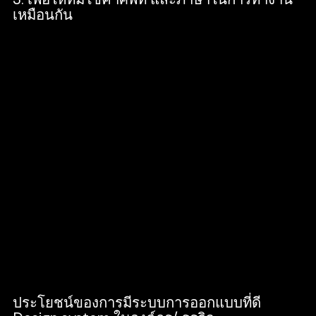
เหมือนกัน
หลาย ๆ คนอาจจะเคยเจอปัญหาที่ว่า ทีม
Developer และ ทีม Designer จะเรียกส่วนต่าง
ๆไม่ค่อยจะเหมือนกัน หรือพูดกันคนละภาษา
เพราะแบบนั้น การมี Design System จะเป็น
เหมือนสื่อกลาง ที่จะทำหย้าที่คอยช่วยเชื่อมให้ทั้ง
สองฝ่ายใช้ภาษาเดียวกันในการทำงาน ซึ่งจะ
ช่วยให้การทำงานมีความราบรื่นมากขึ้น
นอกจากนี้เรายังสามารถนำ Design system ไป
ใช้กับทีมนักเขียน ทีมคนเขียนบทความและอื่นๆ
ได้อีกมากมายอีกด้วย ไม่ใช่แค่ใช้ได้เฉพาะกับทีม
Designer เท่านั้น
ประโยชน์ของการมีระบบการออกแบบที่ดี