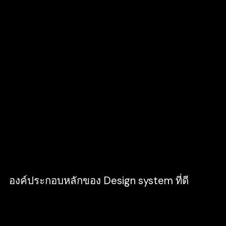
Shared Language
เป็นการกำหนดนิยาม หรือชื่อเรียก ซึ่งเป็นสิ่งที่
สำคัญมากอย่างหนึ่ง ควรให้ทีม หรือทุกคนที่
เกี่ยวข้อง เข้ามามีบทบาทในการช่วยสร้าง
Design System
การสร้าง Shared Language คล้ายกับการ
กำหนดภาษาที่เอาไว้สื่อสารภายในองค์กร เพื่อไม่
ให้เกิดการนำไปใช้ผิดๆ หรือเอา UI Component
ไปใช้ในนอกเหนือขอบเขตที่กำหนด
องค์ประกอบหลักของ Design system ที่ดี
ในส่วนนี้เราจะมาพูดถึง Design System ระบบ
การออกแบบที่ดี ควรจะมีองค์ประกอบต่าง ๆ ดังนี้