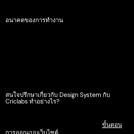
กันต่อไป
อนาคตของการทำงาน
เป็นเรื่องที่ดีเมื่อมีเทคโนโลยีมาเกี่ยวข้องกับ
ซอฟท์แวร์ที่ใช้งานได้ถูกออกแบบมาเพื่อให้
สอดคล้องกับการทำงานในยุคปัจจุบันมากขึ้น
โดยมีเป้าหมายคือการลดความผิดพลาด ทำให้
เกิดความรวดเร็ว โดยมีระบบที่จะช่วยอำนวย
ความสะดวกให้เกิดขึ้นในการทำงานมากที่สุด
สนใจปรึกษาเกี่ยวกับ Design System กับ
Criclabs ทำอย่างไร?
Criclabs เป็นบริษัทรับออกแบบเว็บไซต์และหน้า
แอพพลิเคชั่นที่มีความเชี่ยวชาญในทุก
ขั้นตอน
การออกแบบเว็บไซต์
เต็มรูปแบบ ผสมผสาน