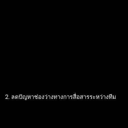
ประชุมกับหลาย ๆ ส่วน Stakeholder, Content ,
Developer , Accessibility , Researcher ,
Designer เพื่อ Roll out Design System ให้
คนในองค์กรทีมที่ดูแลระบบออนไลน์มากกว่า
100 คนใช้ ซึ่งมีข้อจำกัดว่ามีหลายประเทศ
หลายทีมที่ดูแล product ทำให้ภาพลักษณ์ที่เรา
ต้องการสื่อสารไม่ไปในทิศทางเดียวกัน และสร้าง
ปัญหาในการดูแล Branding อย่างมาก ทำให้ต้อง
จัดทำ Design System เพื่อควบคุมการนำเสนอ
ภาพลักษณ์ขององค์กร
2. ลดปัญหาช่องว่างทางการสื่อสารระหว่างทีม
ที่ทำระบบทุกทีมเข้าด้วยกัน เพื่อให้สื่อสารใช้คำ
เดียวกัน ซึ่งตั้งแต่มีระบบ Design system
สามารถช่วยลดปัญหาได้เยอะ ปล่อยงานไปได้ไว