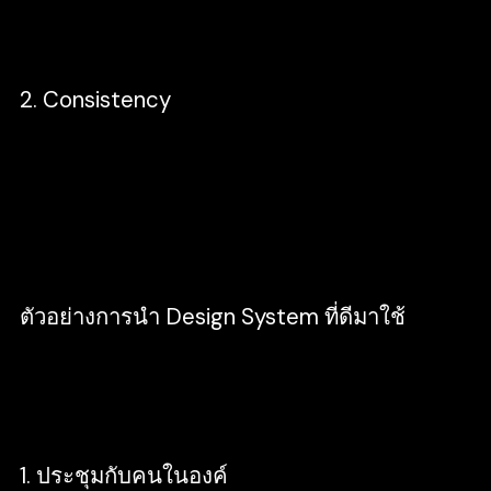
ความรวดเร็วในการทำงานมากขึ้น
2. Consistency
ช่วยให้งาน Design ที่ออกมามีรูปแบบที่
สอดคล้องกัน มีมาตรฐานที่เหมือนกัน และมี
ขอบเขตที่ชัดเจนขึ้นในการพัฒนาผลิตภัณฑ์ ที่
อยู่ภายใต้ Branding เดียวกัน
ตัวอย่างการนำ Design System ที่ดีมาใช้
ในส่วนนี้จะมายกตัวอย่างเหตุการณ์ที่นำ Design
System ว่าสามารถใช้แบบไหนได้บ้าง
1. ประชุมกับคนในองค์