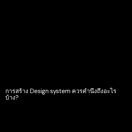
หรือวิธีการใช้งานฟอนต์แค่เท่านั้น แต่ยังรวมไป
ถึงการเขียนบทความ แนวทางการนำเสนอ
นอกจากนี้ยังมี Libraries ของ Patterns และ
components ส่วนต่างๆ
Specs ซึ่งไม่ใช่แค่แนวทางการออกแบบสำหรับ
ดีไซน์เนอร์ แต่ยังมีเรื่องอื่น ๆ ของการทำแอนิเม
ชั่น การเคลื่อนไหว สัดส่วนต่างๆอีกด้วย เช่น
ความสูง ความกว้าง รวมไปถึงส่วนประกอบอื่น ๆ
ที่เป็นประโยชน์สำหรับ Developer ด้วยครับ
การสร้าง
Design system ควรคำนึงถึงอะไร
บ้าง?
หลักการสร้าง Design System ที่ดี ควรจะต้อง
คำนึงถึงปัจจัยต่าง ๆ ดังนี้