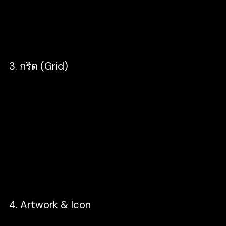
กำหนดขนาดต่าง ๆ ของฟอนนต์ที่เราต้องใช้
รวมไปถึง Line Height สำหรับฟ้อนต์ใน Size
ต่าง ๆ
3. กริด (Grid)
Grid จะเป็นตัวช่วยให้การทำงานมีความง่ายขึ้น
เราจะสามารถเห็นภาพเป็นภาพเดียวกันได้ดีขึ้น
ทำให้ตัดสินใจได้ง่ายมากขึ้น แต่ในช่วงแรก ๆ
อาจจะต้องมีการปรับจูนให้เข้าใจตรงกันทุกคน
เนื่องจากต้องดูงานที่เราเคยทำกันมาว่าสามารถ
ปรับใช้ได้หรือไม่ และงานใหม่ที่เรากำลังทำอยู่
ว่าจะได้รับผลกระทบใด ๆ หรือไม่
4. Artwork & Icon