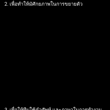
2. เพื่อทำให้มัศักยภาพในการขยายตัว
เมื่อมีโครงสร้างการออกแบบที่ทำให้ทุกคน
สามารถเข้าถึงได้อย่างงายดายแล้ว ก็จะส่งผล
ให้การทำงานราบรื่นมากขึ้น และโดยเฉพาะกับ
เด็กใหม่ที่เพิ่งจะเริ่มเข้ามาทำงานในองค์กรก็ที่จะ
สามารถเปิดตัว Design System เพื่อเรียนรู้
องค์กรของตัวเอง และช่วยสานต่องานได้อย่าง
ง่ายดาย รวดเร็ว เริ่มงานได้ไว ก็สามารถทำงาน
ไว ไม่ต้องเปลืองเวลาในการเรียนรู้ที่นานจนเกิน
ไป นอกจากนี้ถ้าองค์กรไหนที่มีหลาย ๆ ทีม ทีม
อื่นภายในองค์กรก็สามารถที่จะเข้ามาหยิบจับ
Design System ของเราไปใช้งานได้ จะทำให้
ภาพลักษณ์ที่เราต้องการนำเสนอออกมาได้อย่าง
สวยงาม มีความถูกต้อง
3. เพื่อให้ทีมใช้คำศัพท์ และภาษาในการทำงาน