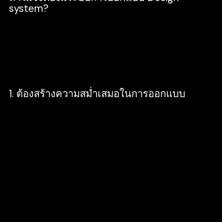
system?
การทำ Design System ระบบการออกแบบที่ดี
สามารถช่วยอะไรเราได้บ้าง ทำไมเราถึงควรจะ
ทำ ซึ่ง Design System สามารถช่วยเราได้ดังนี้
1. ต้องสร้างความสม่ำเสมอในการออกแบบ
การทำงานของ Developer และ Designer จะ
ต้องมีการพูดคุย และอัพเดทการทำงานร่วมกัน
ภายในทีมอยู่ตลอด โดยเฉพาะตัว Designer ที่
ต้องพูดคุย และคอยแชร์ส่วนต่างๆ ของโปรเจค
ให้การทำงานให้ทุกคนได้ทราบในทุก ๆ วัน เพื่อ
การทำงานทที่มีประสิทธิภาพ และไม่ให้หลุดออก
จากแผนที่ได้วางไว้