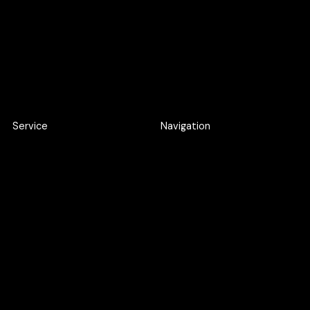
Apply here
Apply here
Service
Navigation
Product Discovery Workshop
Work
Design workshop
About
UI/UX Design
Careers
Webflow Development
Blog
Web Application
Development
AI SEO
Google Ads