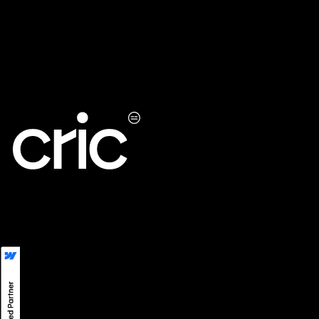
UXO
Maintenance Support
LinkedIn
LINE
Instagram
Privacy
©
2026
CRIC