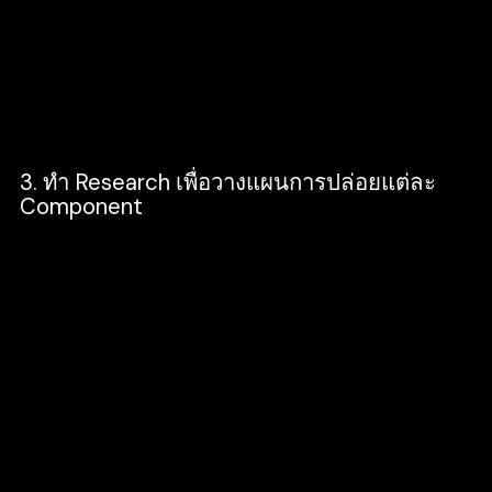
ขึ้น และ Accessibility การทำเว็บไซต์เพื่อคน
พิการ ควบคุมได้ดีมากยิ่งขึ้น เนื่องจากทุกคนใช้
component เดียวกัน จึงทำให้ไม่ต้องมาเขียน
ใหม่ และจะทำให้ไม่มีอะไรเล็ดลอดออกไป
3. ทำ Research เพื่อวางแผนการปล่อยแต่ละ
Component
นอกจากการ Research แล้ว ยังต้องวางแผนเป้า
หมายการ Development & Accessibility ขึ้น
เป็น Component นำไปใช้กับระบบ Adobe
Experience เพื่อนำ Component นี้ไปให้
Content Strategist หลากหลายประเทศใช้งาน
ให้ตรงกัน และใช้ระบบของ Adobe ในการ
Track วัดผลแบบ Quantitative และทำการเก็บ
ข้อมูลเชิงตัวเลขมาวิเคราะห์เพื่อแก้ไขปรับปรุง