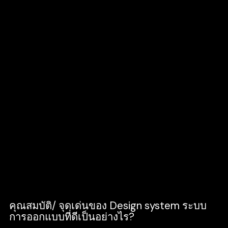
โดยมีตัวนำทางสำหรับวางโครงร่างหน้าตาของ
เว็บไซต์ ให้ออกมาเป็นทิศทางเดียวกันเพื่อให้
สอดคล้อง Branding ขององค์กรตัวเอง ไม่ว่าจะ
เป็นในส่วนของ ตัวอักษร , สี , icon , ปุ่ม , ฟอร์ม
และอีกหลาย ๆ อย่าง นอกจากนี้ Design
Systemยังช่วยเพิ่มประสิทธิภาพในการทำงานให้
กระบวนการพัฒนาสอดคล้องกัน และสะดวกมาก
ขึ้น ง่ายขึ้น แค่ปรับ ทำให้ Designer หลายๆ คน
ทำงานร่วมกันได้อย่างสอดคล้อง และในฝั่งของ
Developer ก็ไม่ต้องมาเสียเวลา คาดการณ์หรือ
แก้ไขความผิดพลาดของ Design อีกด้วย ซึ่งช่วย
ให้ประหยัดเวลาได้เป็นอย่างมาก
คุณสมบัติ/ จุดเด่นของ Design system ระบบ
การออกแบบที่ดีเป็นอย่างไร?